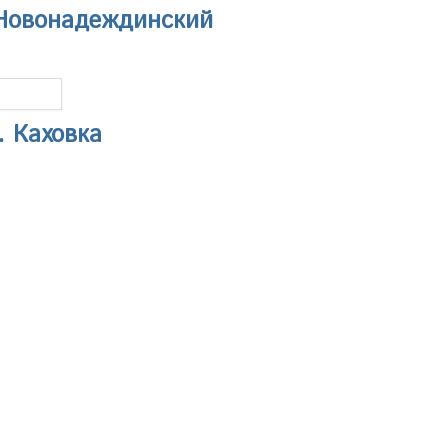
з Новонадеждинский
. Каховка